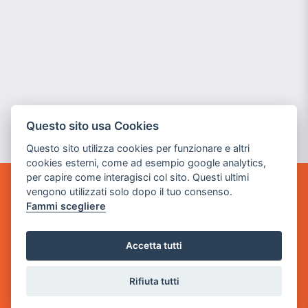
Questo sito usa Cookies
Questo sito utilizza cookies per funzionare e altri
cookies esterni, come ad esempio google analytics,
per capire come interagisci col sito. Questi ultimi
vengono utilizzati solo dopo il tuo consenso.
POWER GAME SRL
Fammi scegliere
Sede Legale
via Villaggio dei Platani, 3
Accetta tutti
- 25014 Castenedolo, Brescia
Rifiuta tutti
Sede Operativa
via Industriale, 2 - 25082 Botticino, BS