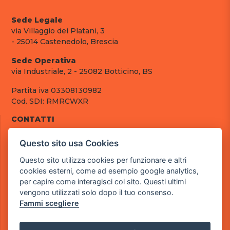
Sede Legale
via Villaggio dei Platani, 3
- 25014 Castenedolo, Brescia
Sede Operativa
via Industriale, 2 - 25082 Botticino, BS
Partita iva 03308130982
Cod. SDI: RMRCWXR
CONTATTI
e-mail: info@powergame.it
Questo sito usa Cookies
tel.: +39 030 376 2377
tel.: +39 030 336 6259
Questo sito utilizza cookies per funzionare e altri
pec: powergamesrl@legalmail.it
cookies esterni, come ad esempio google analytics,
per capire come interagisci col sito. Questi ultimi
LINK UTILI
vengono utilizzati solo dopo il tuo consenso.
Chi siamo
Fammi scegliere
Informazioni generali
Fai un pagamento
Documenti