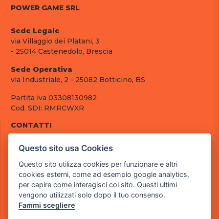
POWER GAME SRL
Sede Legale
via Villaggio dei Platani, 3
- 25014 Castenedolo, Brescia
Sede Operativa
via Industriale, 2 - 25082 Botticino, BS
Partita iva 03308130982
Cod. SDI: RMRCWXR
CONTATTI
e-mail: info@powergame.it
Questo sito usa Cookies
tel.: +39 030 376 2377
tel.: +39 030 336 6259
Questo sito utilizza cookies per funzionare e altri
pec: powergamesrl@legalmail.it
cookies esterni, come ad esempio google analytics,
per capire come interagisci col sito. Questi ultimi
LINK UTILI
vengono utilizzati solo dopo il tuo consenso.
Chi siamo
Fammi scegliere
Informazioni generali
Fai un pagamento