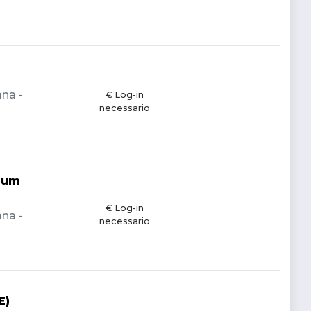
ana -
€ Log-in
necessario
mium
€ Log-in
ana -
necessario
E)