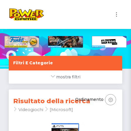
1
Filtri E Categorie
mostra filtri
Ordinamento
Risultato della ricerca
Videogiochi
[Microsoft]