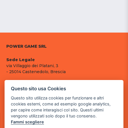
POWER GAME SRL
Sede Legale
via Villaggio dei Platani, 3
- 25014 Castenedolo, Brescia
Sede Operativa
via Industriale, 2 - 25082 Botticino, BS
Questo sito usa Cookies
Questo sito utilizza cookies per funzionare e altri
Partita iva 03308130982
cookies esterni, come ad esempio google analytics,
Cod. SDI: RMRCWXR
per capire come interagisci col sito. Questi ultimi
CONTATTI
vengono utilizzati solo dopo il tuo consenso.
Fammi scegliere
e-mail: info@powergame.it