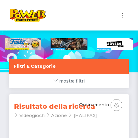
1
Filtri E Categorie
mostra filtri
Ordinamento
Risultato della ricerca
Videogiochi
Azione
[HALIFAX]