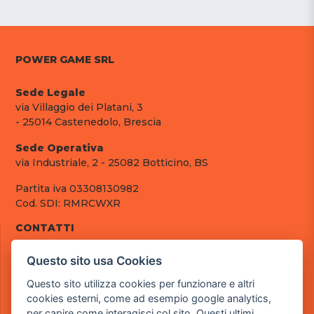
POWER GAME SRL
Sede Legale
via Villaggio dei Platani, 3
- 25014 Castenedolo, Brescia
Sede Operativa
via Industriale, 2 - 25082 Botticino, BS
Partita iva 03308130982
Cod. SDI: RMRCWXR
CONTATTI
e-mail: info@powergame.it
Questo sito usa Cookies
tel.: +39 030 376 2377
tel.: +39 030 336 6259
Questo sito utilizza cookies per funzionare e altri
pec: powergamesrl@legalmail.it
cookies esterni, come ad esempio google analytics,
per capire come interagisci col sito. Questi ultimi