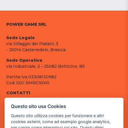
POWER GAME SRL
Sede Legale
via Villaggio dei Platani, 3
- 25014 Castenedolo, Brescia
Sede Operativa
via Industriale, 2 - 25082 Botticino, BS
Partita iva 03308130982
Cod. SDI: RMRCWXR
CONTATTI
e-mail: info@powergame.it
Questo sito usa Cookies
tel.: +39 030 376 2377
tel.: +39 030 336 6259
Questo sito utilizza cookies per funzionare e altri
pec: powergamesrl@legalmail.it
cookies esterni, come ad esempio google analytics,
per capire come interagisci col sito. Questi ultimi