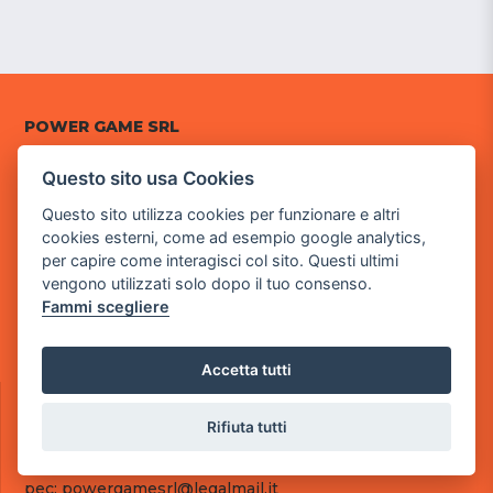
POWER GAME SRL
Questo sito usa Cookies
Sede Legale
via Villaggio dei Platani, 3
Questo sito utilizza cookies per funzionare e altri
- 25014 Castenedolo, Brescia
cookies esterni, come ad esempio google analytics,
per capire come interagisci col sito. Questi ultimi
Sede Operativa
vengono utilizzati solo dopo il tuo consenso.
via Industriale, 2 - 25082 Botticino, BS
Fammi scegliere
Partita iva 03308130982
Cod. SDI: RMRCWXR
Accetta tutti
CONTATTI
e-mail: info@powergame.it
Rifiuta tutti
tel.: +39 030 376 2377
tel.: +39 030 336 6259
pec: powergamesrl@legalmail.it