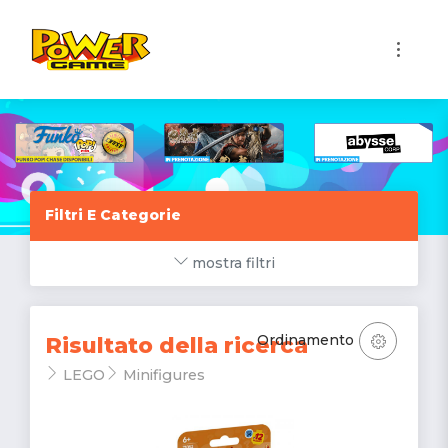
1
Filtri E Categorie
mostra filtri
Ordinamento
Risultato della ricerca
LEGO
Minifigures