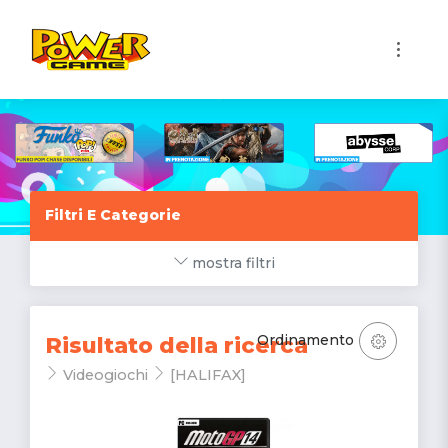
1
Filtri E Categorie
mostra filtri
Ordinamento
Risultato della ricerca
Videogiochi
[HALIFAX]