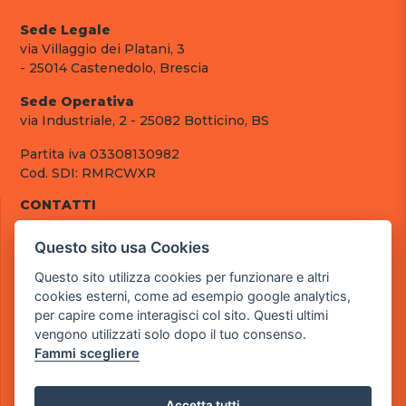
Sede Legale
via Villaggio dei Platani, 3
- 25014 Castenedolo, Brescia
Sede Operativa
via Industriale, 2 - 25082 Botticino, BS
Partita iva 03308130982
Cod. SDI: RMRCWXR
CONTATTI
e-mail: info@powergame.it
Questo sito usa Cookies
tel.: +39 030 376 2377
tel.: +39 030 336 6259
Questo sito utilizza cookies per funzionare e altri
pec: powergamesrl@legalmail.it
cookies esterni, come ad esempio google analytics,
per capire come interagisci col sito. Questi ultimi
LINK UTILI
vengono utilizzati solo dopo il tuo consenso.
Chi siamo
Fammi scegliere
Informazioni generali
Fai un pagamento
Documenti
Accetta tutti