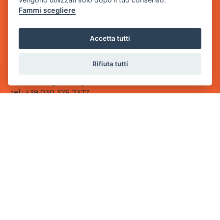
Fammi scegliere
Sede Operativa
via Industriale, 2 - 25082 Botticino, BS
Accetta tutti
Partita iva 03308130982
Cod. SDI: RMRCWXR
Rifiuta tutti
CONTATTI
e-mail: info@powergame.it
tel.: +39 030 376 2377
tel.: +39 030 336 6259
pec: powergamesrl@legalmail.it
LINK UTILI
Chi siamo
Informazioni generali
Fai un pagamento
Documenti
Informativa Privacy
Informativa sui Cookies