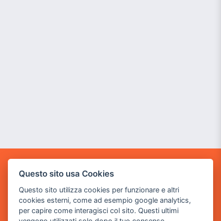
POWER GAME SRL
Questo sito usa Cookies
Questo sito utilizza cookies per funzionare e altri
Sede Legale
cookies esterni, come ad esempio google analytics,
via Villaggio dei Platani, 3
per capire come interagisci col sito. Questi ultimi
- 25014 Castenedolo, Brescia
vengono utilizzati solo dopo il tuo consenso.