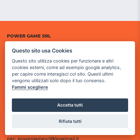
POWER GAME SRL
Questo sito usa Cookies
Sede Legale
via Villaggio dei Platani, 3
Questo sito utilizza cookies per funzionare e altri
- 25014 Castenedolo, Brescia
cookies esterni, come ad esempio google analytics,
per capire come interagisci col sito. Questi ultimi
Sede Operativa
vengono utilizzati solo dopo il tuo consenso.
via Industriale, 2 - 25082 Botticino, BS
Fammi scegliere
Partita iva 03308130982
Cod. SDI: RMRCWXR
Accetta tutti
CONTATTI
e-mail: info@powergame.it
Rifiuta tutti
tel.: +39 030 376 2377
tel.: +39 030 336 6259
pec: powergamesrl@legalmail.it