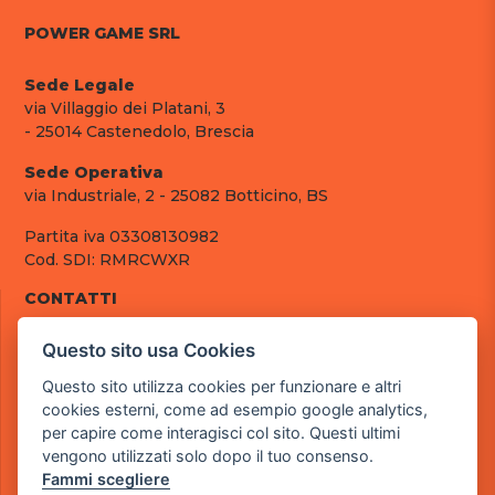
POWER GAME SRL
Sede Legale
via Villaggio dei Platani, 3
- 25014 Castenedolo, Brescia
Sede Operativa
via Industriale, 2 - 25082 Botticino, BS
Partita iva 03308130982
Cod. SDI: RMRCWXR
CONTATTI
e-mail: info@powergame.it
Questo sito usa Cookies
tel.: +39 030 376 2377
tel.: +39 030 336 6259
Questo sito utilizza cookies per funzionare e altri
pec: powergamesrl@legalmail.it
cookies esterni, come ad esempio google analytics,
per capire come interagisci col sito. Questi ultimi
LINK UTILI
vengono utilizzati solo dopo il tuo consenso.
Chi siamo
Fammi scegliere
Informazioni generali