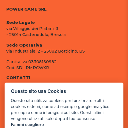
POWER GAME SRL
Sede Legale
via Villaggio dei Platani, 3
- 25014 Castenedolo, Brescia
Sede Operativa
via Industriale, 2 - 25082 Botticino, BS
Partita iva 03308130982
Cod. SDI: RMRCWXR
CONTATTI
e-mail: info@powergame.it
Questo sito usa Cookies
tel.: +39 030 376 2377
tel.: +39 030 336 6259
Questo sito utilizza cookies per funzionare e altri
pec: powergamesrl@legalmail.it
cookies esterni, come ad esempio google analytics,
per capire come interagisci col sito. Questi ultimi
LINK UTILI
vengono utilizzati solo dopo il tuo consenso.
Chi siamo
Fammi scegliere
Informazioni generali