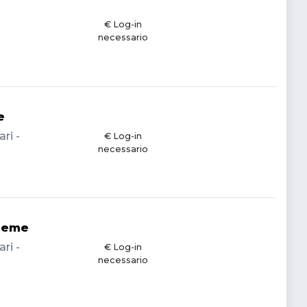
€ Log-in
necessario
e
ri -
€ Log-in
necessario
treme
ri -
€ Log-in
necessario