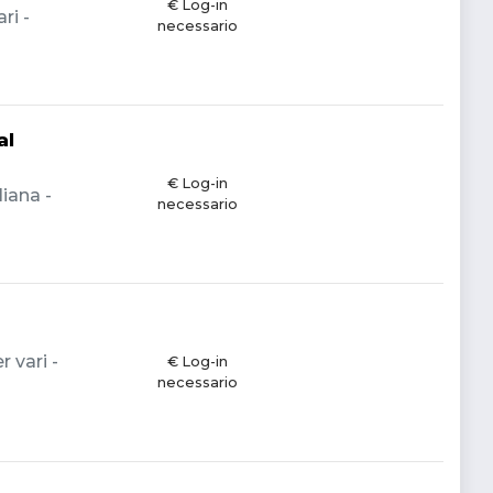
€ Log-in
ri -
necessario
al
€ Log-in
liana -
necessario
 vari -
€ Log-in
necessario