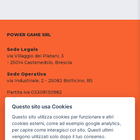
POWER GAME SRL
Sede Legale
via Villaggio dei Platani, 3
- 25014 Castenedolo, Brescia
Sede Operativa
via Industriale, 2 - 25082 Botticino, BS
Partita iva 03308130982
Cod. SDI: RMRCWXR
Questo sito usa Cookies
CONTATTI
Questo sito utilizza cookies per funzionare e altri
e-mail: info@powergame.it
cookies esterni, come ad esempio google analytics,
tel.: +39 030 376 2377
per capire come interagisci col sito. Questi ultimi
tel.: +39 030 336 6259
vengono utilizzati solo dopo il tuo consenso.
pec: powergamesrl@legalmail.it