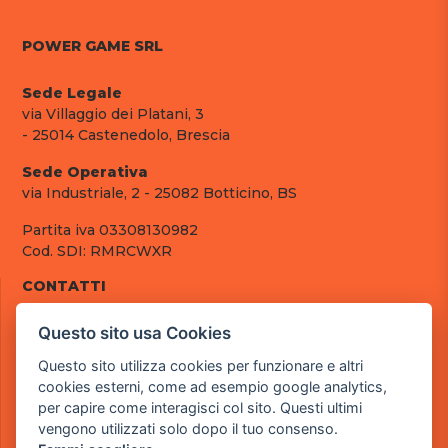
POWER GAME SRL
Sede Legale
via Villaggio dei Platani, 3
- 25014 Castenedolo, Brescia
Sede Operativa
via Industriale, 2 - 25082 Botticino, BS
Partita iva 03308130982
Cod. SDI: RMRCWXR
CONTATTI
e-mail: info@powergame.it
Questo sito usa Cookies
tel.: +39 030 376 2377
tel.: +39 030 336 6259
Questo sito utilizza cookies per funzionare e altri
pec: powergamesrl@legalmail.it
cookies esterni, come ad esempio google analytics,
per capire come interagisci col sito. Questi ultimi
LINK UTILI
vengono utilizzati solo dopo il tuo consenso.
Chi siamo