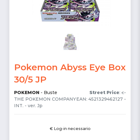
Pokemon Abyss Eye Box
30/5 JP
POKEMON
-
Buste
Street Price
:
-
€
THE POKEMON COMPANY
EAN: 4521329462127 -
INT. - ver. Jp
€ Log-in necessario