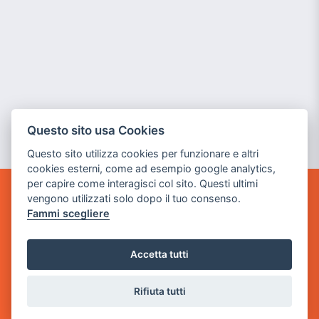
Questo sito usa Cookies
Questo sito utilizza cookies per funzionare e altri
cookies esterni, come ad esempio google analytics,
per capire come interagisci col sito. Questi ultimi
vengono utilizzati solo dopo il tuo consenso.
POWER GAME SRL
Fammi scegliere
Sede Legale
via Villaggio dei Platani, 3
Accetta tutti
- 25014 Castenedolo, Brescia
Rifiuta tutti
Sede Operativa
via Industriale, 2 - 25082 Botticino, BS