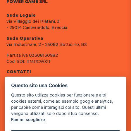
POWER GAME SRL
Sede Legale
via Villaggio dei Platani, 3
- 25014 Castenedolo, Brescia
Sede Operativa
via Industriale, 2 - 25082 Botticino, BS
Partita iva 03308130982
Cod. SDI: RMRCWXR
CONTATTI
e-mail: info@powergame.it
Questo sito usa Cookies
tel.: +39 030 376 2377
tel.: +39 030 336 6259
Questo sito utilizza cookies per funzionare e altri
pec: powergamesrl@legalmail.it
cookies esterni, come ad esempio google analytics,
per capire come interagisci col sito. Questi ultimi
LINK UTILI
vengono utilizzati solo dopo il tuo consenso.
Chi siamo
Fammi scegliere
Informazioni generali
Fai un pagamento