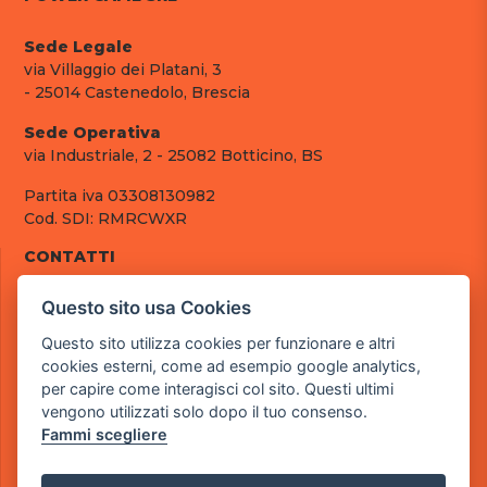
Sede Legale
via Villaggio dei Platani, 3
- 25014 Castenedolo, Brescia
Sede Operativa
via Industriale, 2 - 25082 Botticino, BS
Partita iva 03308130982
Cod. SDI: RMRCWXR
CONTATTI
e-mail: info@powergame.it
Questo sito usa Cookies
tel.: +39 030 376 2377
tel.: +39 030 336 6259
Questo sito utilizza cookies per funzionare e altri
pec: powergamesrl@legalmail.it
cookies esterni, come ad esempio google analytics,
per capire come interagisci col sito. Questi ultimi
LINK UTILI
vengono utilizzati solo dopo il tuo consenso.
Chi siamo
Fammi scegliere
Informazioni generali
Fai un pagamento