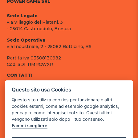
POWER GAME SRL
Sede Legale
via Villaggio dei Platani, 3
- 25014 Castenedolo, Brescia
Sede Operativa
via Industriale, 2 - 25082 Botticino, BS
Partita iva 03308130982
Cod. SDI: RMRCWXR
CONTATTI
e-mail: info@powergame.it
Questo sito usa Cookies
tel.: +39 030 376 2377
tel.: +39 030 336 6259
Questo sito utilizza cookies per funzionare e altri
pec: powergamesrl@legalmail.it
cookies esterni, come ad esempio google analytics,
per capire come interagisci col sito. Questi ultimi
LINK UTILI
vengono utilizzati solo dopo il tuo consenso.
Chi siamo
Fammi scegliere
Informazioni generali
Fai un pagamento