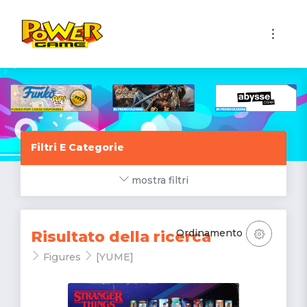
1
Filtri E Categorie
mostra filtri
Ordinamento
Risultato della ricerca
Figures
[YUME]