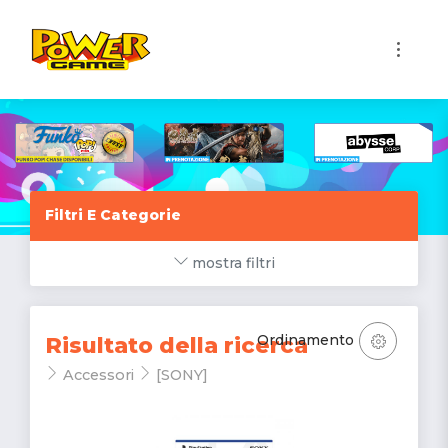
1
Filtri E Categorie
mostra filtri
Ordinamento
Risultato della ricerca
Accessori
[SONY]