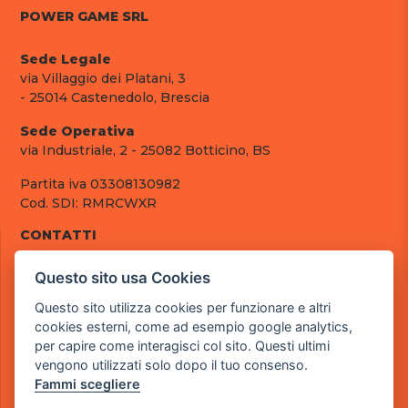
POWER GAME SRL
Sede Legale
via Villaggio dei Platani, 3
- 25014 Castenedolo, Brescia
Sede Operativa
via Industriale, 2 - 25082 Botticino, BS
Partita iva 03308130982
Cod. SDI: RMRCWXR
CONTATTI
e-mail: info@powergame.it
Questo sito usa Cookies
tel.: +39 030 376 2377
tel.: +39 030 336 6259
Questo sito utilizza cookies per funzionare e altri
pec: powergamesrl@legalmail.it
cookies esterni, come ad esempio google analytics,
per capire come interagisci col sito. Questi ultimi
LINK UTILI
vengono utilizzati solo dopo il tuo consenso.
Chi siamo
Fammi scegliere
Informazioni generali