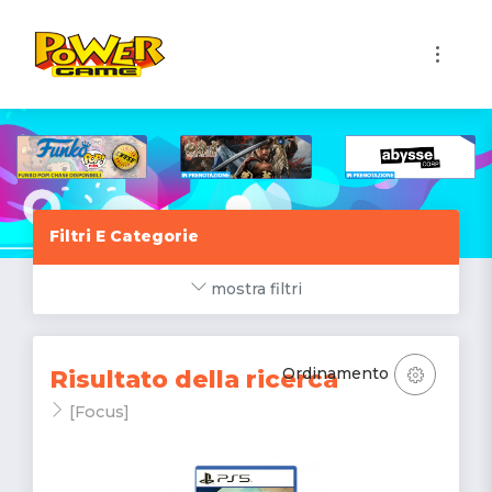
1
Filtri E Categorie
mostra filtri
Ordinamento
Risultato della ricerca
[Focus]