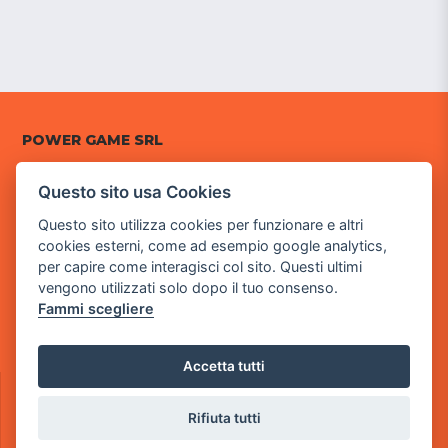
POWER GAME SRL
Sede Legale
Questo sito usa Cookies
via Villaggio dei Platani, 3
Questo sito utilizza cookies per funzionare e altri
- 25014 Castenedolo, Brescia
cookies esterni, come ad esempio google analytics,
Sede Operativa
per capire come interagisci col sito. Questi ultimi
via Industriale, 2 - 25082 Botticino, BS
vengono utilizzati solo dopo il tuo consenso.
Fammi scegliere
Partita iva 03308130982
Cod. SDI: RMRCWXR
Accetta tutti
CONTATTI
e-mail: info@powergame.it
Rifiuta tutti
tel.: +39 030 376 2377