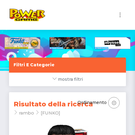
1
Filtri E Categorie
mostra filtri
Ordinamento
Risultato della ricerca
rambo
[FUNKO]