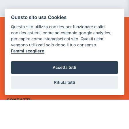
Questo sito usa Cookies
Questo sito utilizza cookies per funzionare e altri
POWER GAME SRL
cookies esterni, come ad esempio google analytics,
per capire come interagisci col sito. Questi ultimi
Sede Legale
vengono utilizzati solo dopo il tuo consenso.
via Villaggio dei Platani, 3
Fammi scegliere
- 25014 Castenedolo, Brescia
Sede Operativa
Accetta tutti
via Industriale, 2 - 25082 Botticino, BS
Rifiuta tutti
Partita iva 03308130982
Cod. SDI: RMRCWXR
CONTATTI
e-mail: info@powergame.it
tel.: +39 030 376 2377
tel.: +39 030 336 6259
pec: powergamesrl@legalmail.it