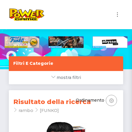
1
Filtri E Categorie
mostra filtri
Ordinamento
Risultato della ricerca
rambo
[FUNKO]