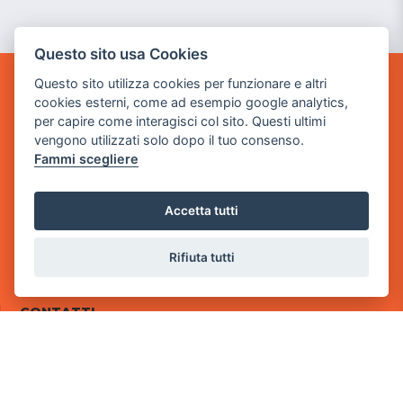
Questo sito usa Cookies
Questo sito utilizza cookies per funzionare e altri
POWER GAME SRL
cookies esterni, come ad esempio google analytics,
per capire come interagisci col sito. Questi ultimi
Sede Legale
vengono utilizzati solo dopo il tuo consenso.
via Villaggio dei Platani, 3
Fammi scegliere
- 25014 Castenedolo, Brescia
Sede Operativa
Accetta tutti
via Industriale, 2 - 25082 Botticino, BS
Rifiuta tutti
Partita iva 03308130982
Cod. SDI: RMRCWXR
CONTATTI
e-mail: info@powergame.it
tel.: +39 030 376 2377
tel.: +39 030 336 6259
pec: powergamesrl@legalmail.it