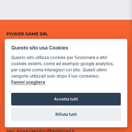
POWER GAME SRL
Questo sito usa Cookies
Sede Legale
via Villaggio dei Platani, 3
Questo sito utilizza cookies per funzionare e altri
- 25014 Castenedolo, Brescia
cookies esterni, come ad esempio google analytics,
per capire come interagisci col sito. Questi ultimi
Sede Operativa
vengono utilizzati solo dopo il tuo consenso.
via Industriale, 2 - 25082 Botticino, BS
Fammi scegliere
Partita iva 03308130982
Cod. SDI: RMRCWXR
Accetta tutti
CONTATTI
e-mail: info@powergame.it
Rifiuta tutti
tel.: +39 030 376 2377
tel.: +39 030 336 6259
pec: powergamesrl@legalmail.it