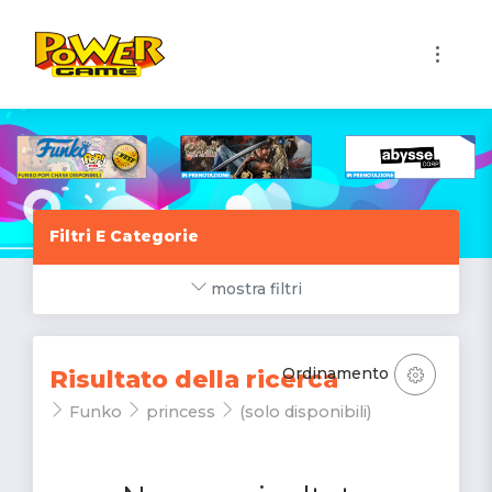
1
Filtri E Categorie
mostra filtri
Ordinamento
Risultato della ricerca
Funko
princess
(solo disponibili)