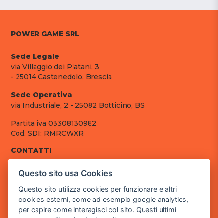
POWER GAME SRL
Sede Legale
via Villaggio dei Platani, 3
- 25014 Castenedolo, Brescia
Sede Operativa
via Industriale, 2 - 25082 Botticino, BS
Partita iva 03308130982
Cod. SDI: RMRCWXR
CONTATTI
e-mail: info@powergame.it
Questo sito usa Cookies
tel.: +39 030 376 2377
tel.: +39 030 336 6259
Questo sito utilizza cookies per funzionare e altri
pec: powergamesrl@legalmail.it
cookies esterni, come ad esempio google analytics,
per capire come interagisci col sito. Questi ultimi
LINK UTILI