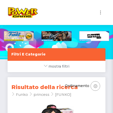
1
Filtri E Categorie
mostra filtri
Ordinamento
Risultato della ricerca
Funko
princess
[FUNKO]