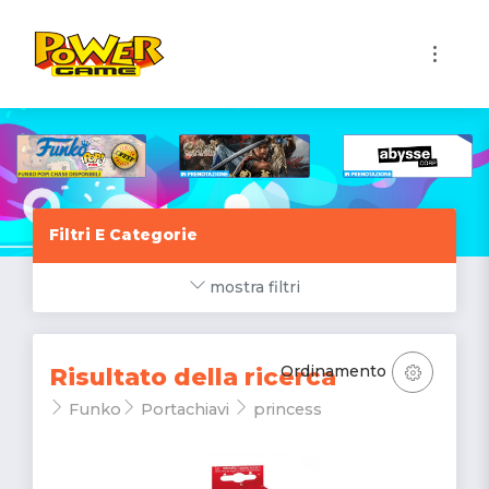
1
Filtri E Categorie
mostra filtri
Ordinamento
Risultato della ricerca
Funko
Portachiavi
princess