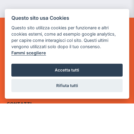
Questo sito usa Cookies
Questo sito utilizza cookies per funzionare e altri
POWER GAME SRL
cookies esterni, come ad esempio google analytics,
per capire come interagisci col sito. Questi ultimi
Sede Legale
vengono utilizzati solo dopo il tuo consenso.
via Villaggio dei Platani, 3
Fammi scegliere
- 25014 Castenedolo, Brescia
Sede Operativa
Accetta tutti
via Industriale, 2 - 25082 Botticino, BS
Rifiuta tutti
Partita iva 03308130982
Cod. SDI: RMRCWXR
CONTATTI
e-mail: info@powergame.it
tel.: +39 030 376 2377
tel.: +39 030 336 6259
pec: powergamesrl@legalmail.it