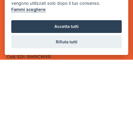
vengono utilizzati solo dopo il tuo consenso.
Fammi scegliere
Sede Legale
via Villaggio dei Platani, 3
- 25014 Castenedolo, Brescia
Accetta tutti
Sede Operativa
via Industriale, 2 - 25082 Botticino, BS
Rifiuta tutti
Partita iva 03308130982
Cod. SDI: RMRCWXR
CONTATTI
e-mail: info@powergame.it
tel.: +39 030 376 2377
tel.: +39 030 336 6259
pec: powergamesrl@legalmail.it
LINK UTILI
Chi siamo
Informazioni generali
Fai un pagamento
Documenti