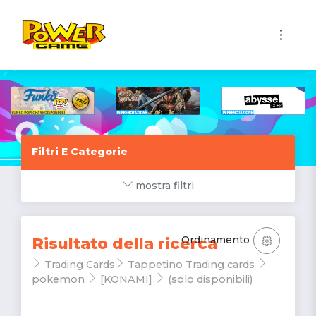
1
Filtri E Categorie
mostra filtri
Ordinamento
Risultato della ricerca
Trading Cards
Tappetino Trading cards
pokemon
[KONAMI]
(solo disponibili)