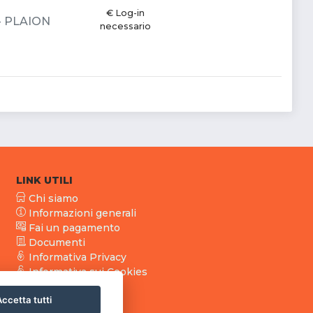
€ Log-in
a - PLAION
necessario
LINK UTILI
Chi siamo
Informazioni generali
Fai un pagamento
Documenti
Informativa Privacy
Informativa sui Cookies
ccetta tutti