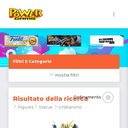
1
Filtri E Categorie
mostra filtri
Ordinamento
Risultato della ricerca
Figures
Statue
ichibansho