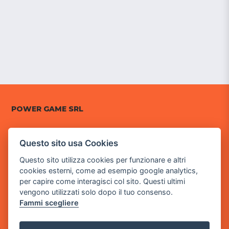
POWER GAME SRL
Sede Legale
Questo sito usa Cookies
via Villaggio dei Platani, 3
- 25014 Castenedolo, Brescia
Questo sito utilizza cookies per funzionare e altri
cookies esterni, come ad esempio google analytics,
Sede Operativa
per capire come interagisci col sito. Questi ultimi
via Industriale, 2 - 25082 Botticino, BS
vengono utilizzati solo dopo il tuo consenso.
Fammi scegliere
Partita iva 03308130982
Cod. SDI: RMRCWXR