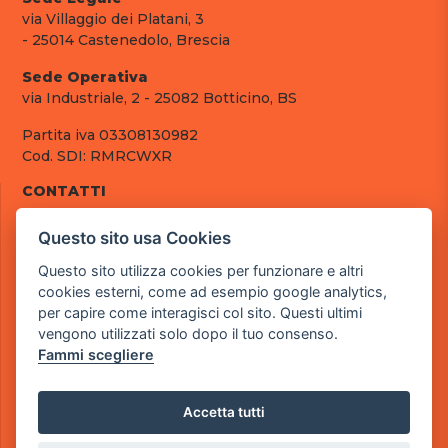
via Villaggio dei Platani, 3
- 25014 Castenedolo, Brescia
Sede Operativa
via Industriale, 2 - 25082 Botticino, BS
Partita iva 03308130982
Cod. SDI: RMRCWXR
CONTATTI
e-mail: info@powergame.it
Questo sito usa Cookies
tel.: +39 030 376 2377
tel.: +39 030 336 6259
Questo sito utilizza cookies per funzionare e altri
pec: powergamesrl@legalmail.it
cookies esterni, come ad esempio google analytics,
per capire come interagisci col sito. Questi ultimi
LINK UTILI
vengono utilizzati solo dopo il tuo consenso.
Chi siamo
Fammi scegliere
Informazioni generali
Fai un pagamento
Documenti
Accetta tutti
Informativa Privacy
Informativa sui Cookies