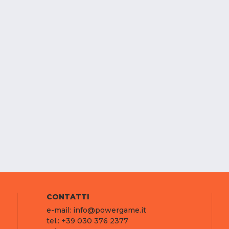
CONTATTI
e-mail: info@powergame.it
tel.: +39 030 376 2377