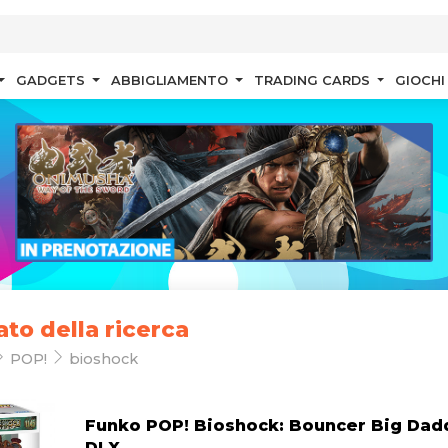
GADGETS
ABBIGLIAMENTO
TRADING CARDS
GIOCHI
ato della ricerca
POP!
bioshock
Funko POP! Bioshock: Bouncer Big Dadd
DLX