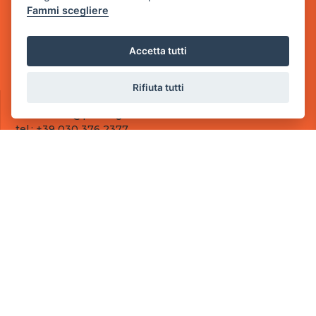
Fammi scegliere
Sede Operativa
via Industriale, 2 - 25082 Botticino, BS
Accetta tutti
Partita iva 03308130982
Cod. SDI: RMRCWXR
Rifiuta tutti
CONTATTI
e-mail: info@powergame.it
tel.: +39 030 376 2377
tel.: +39 030 336 6259
pec: powergamesrl@legalmail.it
LINK UTILI
Chi siamo
Informazioni generali
Fai un pagamento
Documenti
Informativa Privacy
Informativa sui Cookies