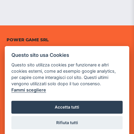
POWER GAME SRL
Sede Legale
Questo sito usa Cookies
via Villaggio dei Platani, 3
Questo sito utilizza cookies per funzionare e altri
- 25014 Castenedolo, Brescia
cookies esterni, come ad esempio google analytics,
per capire come interagisci col sito. Questi ultimi
Sede Operativa
vengono utilizzati solo dopo il tuo consenso.
via Industriale, 2 - 25082 Botticino, BS
Fammi scegliere
Partita iva 03308130982
Cod. SDI: RMRCWXR
Accetta tutti
CONTATTI
e-mail: info@powergame.it
Rifiuta tutti
tel.: +39 030 376 2377
tel.: +39 030 336 6259