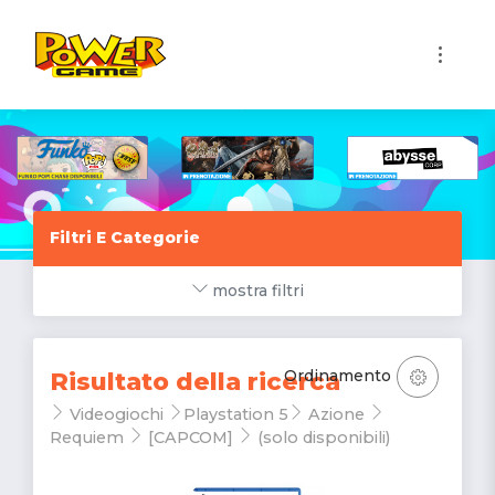
1
Filtri E Categorie
mostra filtri
Ordinamento
Risultato della ricerca
Videogiochi
Playstation 5
Azione
Requiem
[CAPCOM]
(solo disponibili)