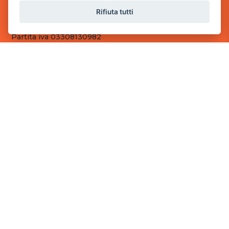
Sede Operativa
Rifiuta tutti
via Industriale, 2 - 25082 Botticino, BS
Partita iva 03308130982
Cod. SDI: RMRCWXR
CONTATTI
e-mail: info@powergame.it
tel.: +39 030 376 2377
tel.: +39 030 336 6259
pec: powergamesrl@legalmail.it
LINK UTILI
Chi siamo
Informazioni generali
Fai un pagamento
Documenti
Informativa Privacy
Informativa sui Cookies
©
2026
Power Game srl
- Tutti i diritti sono riservati.