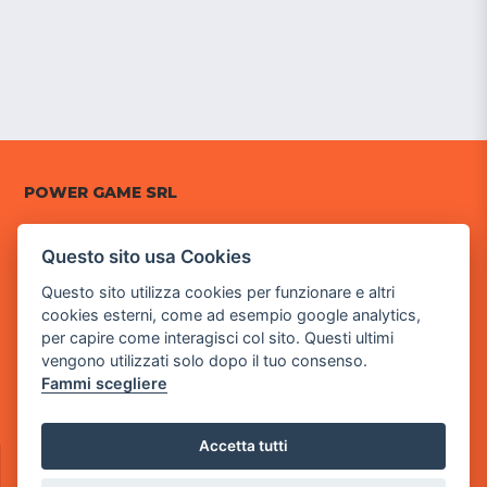
POWER GAME SRL
Sede Legale
Questo sito usa Cookies
via Villaggio dei Platani, 3
- 25014 Castenedolo, Brescia
Questo sito utilizza cookies per funzionare e altri
cookies esterni, come ad esempio google analytics,
Sede Operativa
per capire come interagisci col sito. Questi ultimi
via Industriale, 2 - 25082 Botticino, BS
vengono utilizzati solo dopo il tuo consenso.
Fammi scegliere
Partita iva 03308130982
Cod. SDI: RMRCWXR
Accetta tutti
CONTATTI
e-mail: info@powergame.it