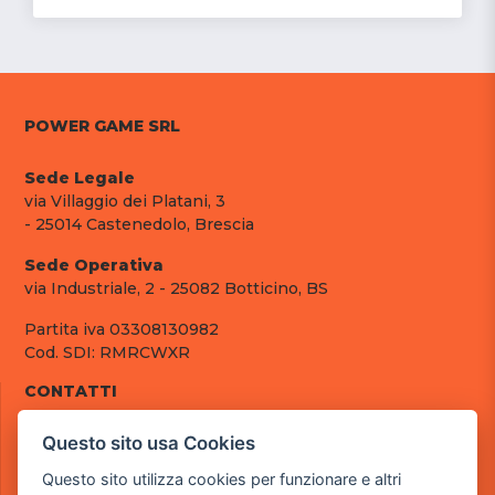
POWER GAME SRL
Sede Legale
via Villaggio dei Platani, 3
- 25014 Castenedolo, Brescia
Sede Operativa
via Industriale, 2 - 25082 Botticino, BS
Partita iva 03308130982
Cod. SDI: RMRCWXR
CONTATTI
e-mail: info@powergame.it
Questo sito usa Cookies
tel.: +39 030 376 2377
tel.: +39 030 336 6259
Questo sito utilizza cookies per funzionare e altri
pec: powergamesrl@legalmail.it