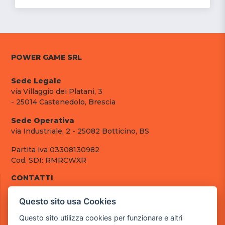
POWER GAME SRL
Sede Legale
via Villaggio dei Platani, 3
- 25014 Castenedolo, Brescia
Sede Operativa
via Industriale, 2 - 25082 Botticino, BS
Partita iva 03308130982
Cod. SDI: RMRCWXR
CONTATTI
e-mail: info@powergame.it
Questo sito usa Cookies
tel.: +39 030 376 2377
tel.: +39 030 336 6259
Questo sito utilizza cookies per funzionare e altri
pec: powergamesrl@legalmail.it