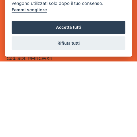
vengono utilizzati solo dopo il tuo consenso.
Fammi scegliere
Sede Legale
via Villaggio dei Platani, 3
- 25014 Castenedolo, Brescia
Accetta tutti
Sede Operativa
via Industriale, 2 - 25082 Botticino, BS
Rifiuta tutti
Partita iva 03308130982
Cod. SDI: RMRCWXR
CONTATTI
e-mail: info@powergame.it
tel.: +39 030 376 2377
tel.: +39 030 336 6259
pec: powergamesrl@legalmail.it
LINK UTILI
Chi siamo
Informazioni generali
Fai un pagamento
Documenti