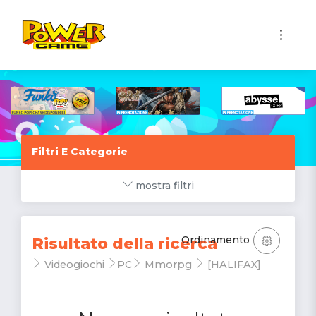
1
Filtri E Categorie
mostra filtri
Ordinamento
Risultato della ricerca
Videogiochi
PC
Mmorpg
[HALIFAX]