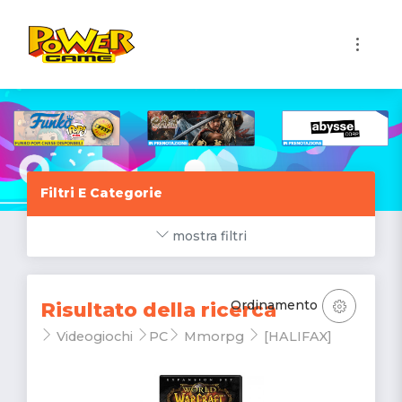
1
Filtri E Categorie
mostra filtri
Ordinamento
Risultato della ricerca
Videogiochi
PC
Mmorpg
[HALIFAX]