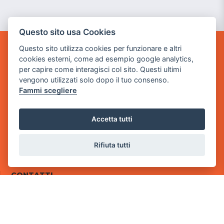
Questo sito usa Cookies
Questo sito utilizza cookies per funzionare e altri
POWER GAME SRL
cookies esterni, come ad esempio google analytics,
per capire come interagisci col sito. Questi ultimi
Sede Legale
vengono utilizzati solo dopo il tuo consenso.
via Villaggio dei Platani, 3
Fammi scegliere
- 25014 Castenedolo, Brescia
Sede Operativa
Accetta tutti
via Industriale, 2 - 25082 Botticino, BS
Rifiuta tutti
Partita iva 03308130982
Cod. SDI: RMRCWXR
CONTATTI
e-mail: info@powergame.it
tel.: +39 030 376 2377
tel.: +39 030 336 6259
pec: powergamesrl@legalmail.it