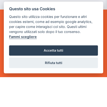
Questo sito usa Cookies
Questo sito utilizza cookies per funzionare e altri
POWER GAME SRL
cookies esterni, come ad esempio google analytics,
per capire come interagisci col sito. Questi ultimi
vengono utilizzati solo dopo il tuo consenso.
Sede Legale
Fammi scegliere
via Villaggio dei Platani, 3
- 25014 Castenedolo, Brescia
Accetta tutti
Sede Operativa
via Industriale, 2 - 25082 Botticino, BS
Rifiuta tutti
Partita iva 03308130982
Cod. SDI: RMRCWXR
CONTATTI
e-mail: info@powergame.it
tel.: +39 030 376 2377
tel.: +39 030 336 6259
pec: powergamesrl@legalmail.it