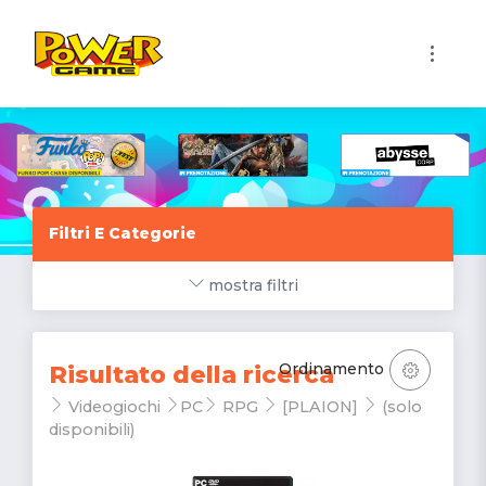
1
Filtri E Categorie
mostra filtri
Ordinamento
Risultato della ricerca
Videogiochi
PC
RPG
[PLAION]
(solo
disponibili)