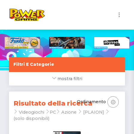
1
Filtri E Categorie
mostra filtri
Ordinamento
Risultato della ricerca
Videogiochi
PC
Azione
[PLAION]
(solo disponibili)