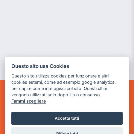
Questo sito usa Cookies
Questo sito utilizza cookies per funzionare e altri
cookies esterni, come ad esempio google analytics,
per capire come interagisci col sito. Questi ultimi
POWER GAME SRL
vengono utilizzati solo dopo il tuo consenso.
Fammi scegliere
Sede Legale
via Villaggio dei Platani, 3
Accetta tutti
- 25014 Castenedolo, Brescia
Sede Operativa
Rifiuta tutti