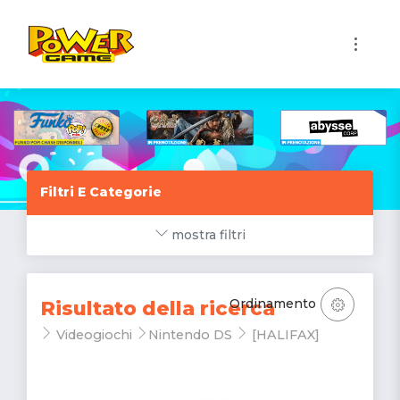
1
Filtri E Categorie
mostra filtri
Ordinamento
Risultato della ricerca
Videogiochi
Nintendo DS
[HALIFAX]