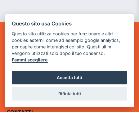
Questo sito usa Cookies
Questo sito utilizza cookies per funzionare e altri
POWER GAME SRL
cookies esterni, come ad esempio google analytics,
per capire come interagisci col sito. Questi ultimi
Sede Legale
vengono utilizzati solo dopo il tuo consenso.
via Villaggio dei Platani, 3
Fammi scegliere
- 25014 Castenedolo, Brescia
Sede Operativa
Accetta tutti
via Industriale, 2 - 25082 Botticino, BS
Rifiuta tutti
Partita iva 03308130982
Cod. SDI: RMRCWXR
CONTATTI
e-mail: info@powergame.it
tel.: +39 030 376 2377
tel.: +39 030 336 6259