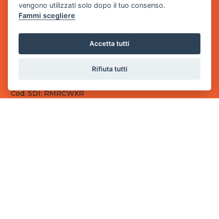
vengono utilizzati solo dopo il tuo consenso.
Fammi scegliere
Sede Legale
via Villaggio dei Platani, 3
- 25014 Castenedolo, Brescia
Accetta tutti
Sede Operativa
via Industriale, 2 - 25082 Botticino, BS
Rifiuta tutti
Partita iva 03308130982
Cod. SDI: RMRCWXR
CONTATTI
e-mail: info@powergame.it
tel.: +39 030 376 2377
tel.: +39 030 336 6259
pec: powergamesrl@legalmail.it
LINK UTILI
Chi siamo
Informazioni generali
Fai un pagamento
Documenti