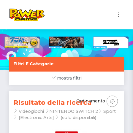
1
Filtri E Categorie
mostra filtri
Ordinamento
Risultato della ricerca
Videogiochi
NINTENDO SWITCH 2
Sport
[Electronic Arts]
(solo disponibili)