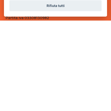
Sede Operativa
Rifiuta tutti
via Industriale, 2 - 25082 Botticino, BS
Partita iva 03308130982
Cod. SDI: RMRCWXR
CONTATTI
e-mail: info@powergame.it
tel.: +39 030 376 2377
tel.: +39 030 336 6259
pec: powergamesrl@legalmail.it
LINK UTILI
Chi siamo
Informazioni generali
Fai un pagamento
Documenti
Informativa Privacy
Informativa sui Cookies
©
2026
Power Game srl
- Tutti i diritti sono riservati.